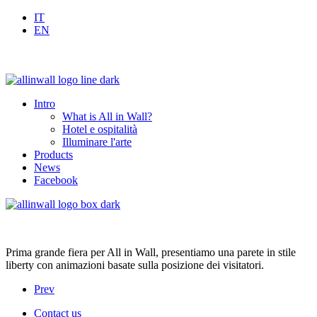
IT
EN
Intro
What is All in Wall?
Hotel e ospitalità
Illuminare l'arte
Products
News
Facebook
Prima grande fiera per All in Wall, presentiamo una parete in stile
liberty con animazioni basate sulla posizione dei visitatori.
Prev
Contact us